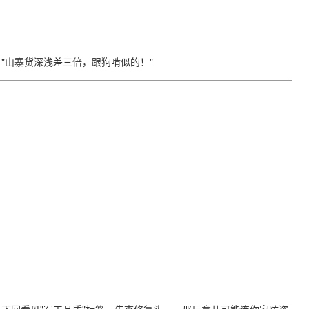
仪，"山寨货深浅差三倍，跟狗啃似的！"
下回看见"军工品质"标签，先查修复头——那玩意儿可能连你家防盗