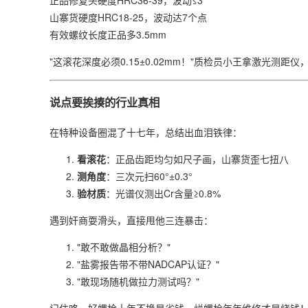
正品修复头硬度HRC36-39，波动≤3
山寨货硬度HRC18-25，波动达7个点
有效螺纹长度正品多3.5mm
"这滚花深度必须0.15±0.02mm！"质检员小王拿激光测距
说点要挨揍的行业真相
在特种设备圈混了十七年，总结出血泪铁律：
​看滚花​
​：正品齿距均匀如尺子画，山寨货歪七扭八
​测角度​
​：三次元扫60°±0.3°
​验材质​
​：光谱仪测出Cr含量≥0.8%
遇到奸商耍滑头，直接甩他三连暴击：
"敢不敢做晶相分析？"
"盐雾报告带不带NADCAP认证？"
"敢现场随机做拉力测试吗？"
记住咯，好螺栓十年不换是省钱，烂螺栓年年维修才是烧钱！