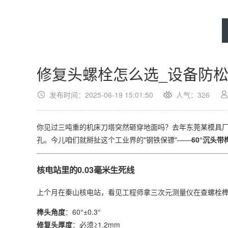
修复头螺栓怎么选_设备防松省3
发布时间：2025-06-19 15:01:50
人气：
326
你见过三吨重的机床刀塔突然砸穿地面吗？去年东莞某模具
孔。今儿咱们就掰扯这个工业界的"钢铁保镖"——​
​60°沉头带
核电站里的0.03毫米生死线
上个月在秦山核电站，看见工程师拿三次元测量仪在查螺栓榫
​榫头角度​
​：60°±0.3°
​修复头厚度​
​：必须≥1.2mm