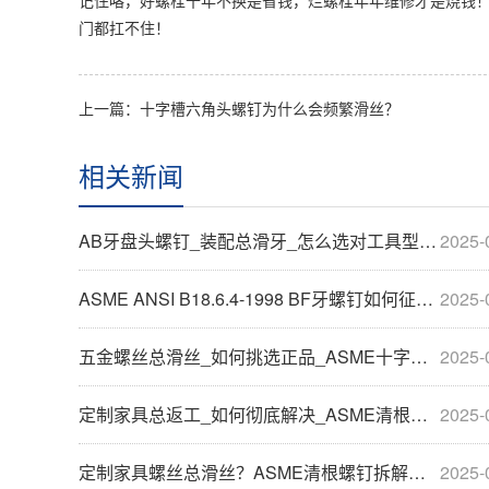
门都扛不住！
上一篇：
十字槽六角头螺钉为什么会频繁滑丝？
相关新闻
AB牙盘头螺钉_装配总滑牙_怎么选对工具型号？
2025-
ASME ANSI B18.6.4-1998 BF牙螺钉如何征服汽车产线,80°十字槽半沉头设计暗藏什么破拆玄机
2025-
五金螺丝总滑丝_如何挑选正品_ASME十字槽螺钉拆解实录
2025-
定制家具总返工_如何彻底解决_ASME清根螺钉省70%安装成本
2025-
定制家具螺丝总滑丝？ASME清根螺钉拆解，省70%返工成本
2025-