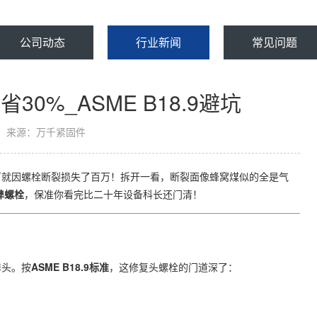
公司动态
行业新闻
常见问题
0%_ASME B18.9避坑
来源：万千紧固件
厂就因螺栓断裂损失了百万！拆开一看，断裂面像蜂窝煤似的全是气
榫螺栓​
​，保准你看完比二十年设备科长还门清！
头。按​
​ASME B18.9标准​
​，这修复头螺栓的门道深了：