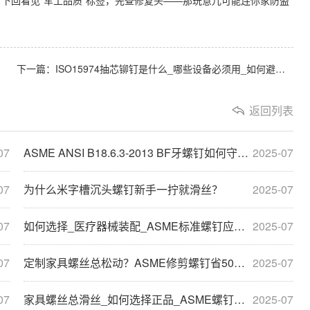
下一篇：
ISO15974抽芯铆钉是什么_哪些设备必须用_如何避免装错
返回列表
07
ASME ANSI B18.6.3-2013 BF牙螺钉如何守护风机叶片,四方槽清根设计破解振动困局
2025-07
07
为什么米字槽沉头螺钉新手一拧就滑丝？
2025-07
07
如何选择_医疗器械装配_ASME标准螺钉应用解析
2025-07
07
定制家具螺丝总松动？ASME修剪螺钉省50%工时+零返工
2025-07
07
家具螺丝总滑丝_如何选择正品_ASME螺钉拆解
2025-07