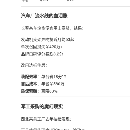
汽车厂流水线的血泪账
长春某车企贪便宜用山寨货，结果：
发动机支架异响投诉月均53起
单次召回损失￥420万+
品牌口碑评分暴跌3.2分
改用达标件后：
​装配效率​
​：单台省18分钟
​售后成本​
​：年省￥580万
​质保索赔​
​：直降83%
军工采购的魔幻现实
西北某兵工厂去年抽检发现：