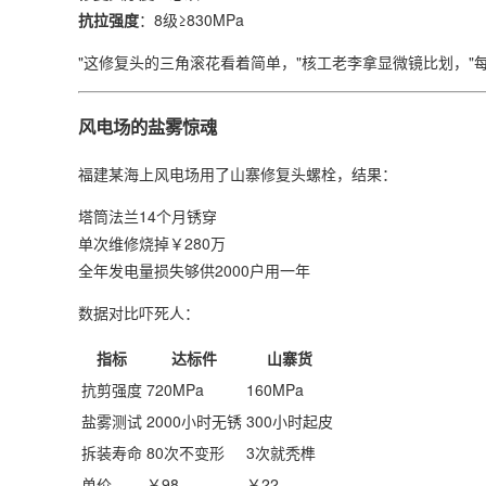
​抗拉强度​
​：8级≥830MPa
"这修复头的三角滚花看着简单，"核工老李拿显微镜比划，"每
风电场的盐雾惊魂
福建某海上风电场用了山寨修复头螺栓，结果：
塔筒法兰14个月锈穿
单次维修烧掉￥280万
全年发电量损失够供2000户用一年
数据对比吓死人：
指标
达标件
山寨货
抗剪强度
720MPa
160MPa
盐雾测试
2000小时无锈
300小时起皮
拆装寿命
80次不变形
3次就秃榫
单价
￥98
￥22