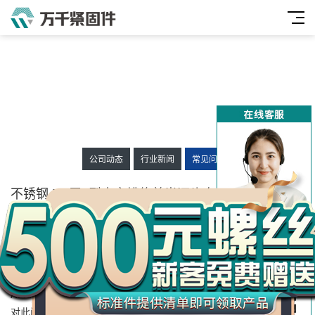
公司动态
行业新闻
常见问题
万
千
不锈钢 BP牙II型十字槽修剪半沉头自攻螺钉
工
ASME/ANSI B18.6.4
品
发布时间：2025-09-04 13:58:41
人气：
283
来源：万千紧固件
大家好今天来介绍不锈钢 BP牙II型十字槽修剪半沉头自攻螺钉
ASME/ANSI B18.6.4(标准件的解释)的问题，以下是万千紧固件小编
对此问题的归纳整理，来看看吧。