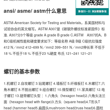
ansi/ asme/ astm什么意思
ASTM-American Society for Testing and Materials，系美国材料与
试验协会的英文缩写。ASTM A307是《碳钢外螺纹标准紧固件》标
准. A307分3个等级 grade A grade B grade C.ASTM A307的A、B
和C级机械性能和硬度要求如下：等级名称 A级 B级 C级抗拉强度
412 N／mm2 412~699 N／mm2 399~551 N／mm2伸长率 不低于
18 % 不低于18 % 不低于23 %硬度 布氏 121~241 121~21
螺钉的基本参数
万
1.机螺钉 2.自攻螺钉 3.钻尾螺钉 4.墙板钉 5.纤维板钉 6.木螺钉7.六
千
角木螺钉 8.不脱出螺钉 9.组合螺钉 10.微型螺钉 11.家具螺钉 12.电
工
子螺钉 13.链带螺钉头型 ：1.六角头（hexagon head)2.六角头法兰
面（hexagon head with flange)3.方头（square head)4.T形头T
品
head (hammer head5.扁圆头mushroom head(truss head)6.圆柱