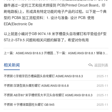
器件通过一定的工艺和技术焊接到 PCB(Printed Circuit Board，印
刷电路板)上，形成具有特定功能的电子产品的过程。以下是一个典
型的 PCBA 加工流程资料：1. 设计与准备- 设计 PCB: 使用
EDA(Electronic De
以上就是小编对于GB 9074.18 米字槽盘头自攻螺钉和平垫组合F型
ST2.2~ST9.5 问题和相关问题的解答了，希望对你有用
上一篇：
ASME/ANSI B18.6.3 开槽圆头螺钉 #0~3/4
下一篇：
ASME/ANSI B18.8.1 销轴 3/16~2
相关新闻
返回列表
不锈钢 C牙细牙四方槽扁圆头自攻螺钉 ASME/ANSI B18.6.3
2025-11
不锈钢 压铸型高头蝶形螺钉 ASME/ANSI B18.6.8
2025-11
不锈钢 AB牙80°米字槽修剪大半沉头自攻螺钉 ASME/ANSI B18.6.3
2025-11
不锈钢 十字槽球面圆柱头螺钉 GB 945
2025-11