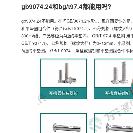
gb9074.24和bg/t97.4都能用吗?
gb9074.24不能用。在问GB/9074.24标准，现在回复你的
和平垫圈组合件（符合(GB/T9074.1)、公称规格（螺纹大
300HV级、产品等级为A级的平垫圈。 GB/T 97.4 平
GB/T 9074.1)、公称规格（螺纹大径）为2~12mm、小系
A级的平垫圈。 GB/T 9074.1 螺栓或螺钉和平垫圈组合件