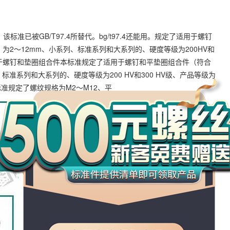
是，该标准已被GB/T97.4所替代。bg/t97.4还能用。规定了适用于螺钉
径）为2～12mm、小系列、标准系列和大系列的、硬度等级为200HV和
垫圈 用于螺钉和垫圈组合件本标准规定了适用于螺钉和平垫圈组合件（符合
万
列、标准系列和大系列的、硬度等级为200 HV和300 HV级、产品等级为
本标准规定了螺纹规格为M2～M12、平
千
工
品