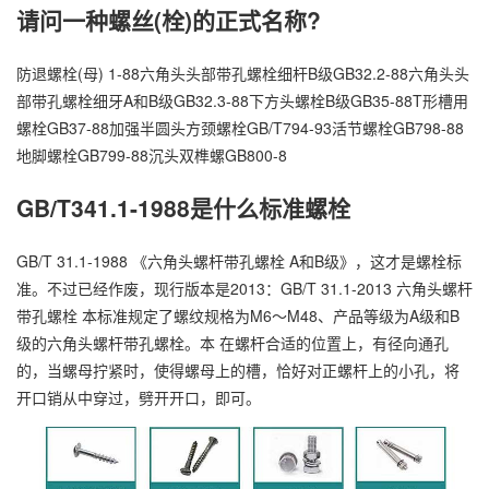
请问一种螺丝(栓)的正式名称?
防退螺栓(母) 1-88六角头头部带孔螺栓细杆B级GB32.2-88六角头头
部带孔螺栓细牙A和B级GB32.3-88下方头螺栓B级GB35-88T形槽用
螺栓GB37-88加强半圆头方颈螺栓GB/T794-93活节螺栓GB798-88
地脚螺栓GB799-88沉头双榫螺GB800-8
GB/T341.1-1988是什么标准螺栓
GB/T 31.1-1988 《六角头螺杆带孔螺栓 A和B级》，这才是螺栓标
准。不过已经作废，现行版本是2013：GB/T 31.1-2013 六角头螺杆
带孔螺栓 本标准规定了螺纹规格为M6～M48、产品等级为A级和B
级的六角头螺杆带孔螺栓。本 在螺杆合适的位置上，有径向通孔
的，当螺母拧紧时，使得螺母上的槽，恰好对正螺杆上的小孔，将
开口销从中穿过，劈开开口，即可。