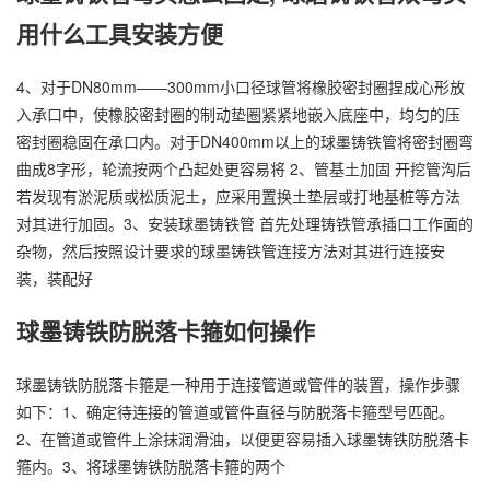
用什么工具安装方便
4、对于DN80mm——300mm小口径球管将橡胶密封圈捏成心形放
入承口中，使橡胶密封圈的制动垫圈紧紧地嵌入底座中，均匀的压
密封圈稳固在承口内。对于DN400mm以上的球墨铸铁管将密封圈弯
曲成8字形，轮流按两个凸起处更容易将 2、管基土加固 开挖管沟后
若发现有淤泥质或松质泥土，应采用置换土垫层或打地基桩等方法
对其进行加固。3、安装球墨铸铁管 首先处理铸铁管承插口工作面的
杂物，然后按照设计要求的球墨铸铁管连接方法对其进行连接安
装，装配好
球墨铸铁防脱落卡箍如何操作
球墨铸铁防脱落卡箍是一种用于连接管道或管件的装置，操作步骤
如下：1、确定待连接的管道或管件直径与防脱落卡箍型号匹配。
2、在管道或管件上涂抹润滑油，以便更容易插入球墨铸铁防脱落卡
箍内。3、将球墨铸铁防脱落卡箍的两个