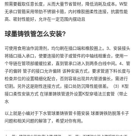
照需要截取任意长度，从而大量节省管材，降低消耗及成本。W型
无承口管箍采用带肋不锈钢卡箍，内衬橡胶圈柔性连接，抗震性能
高、密封性能好，允许在一定范围内摆动且
球墨铸铁管怎么安装?
可使用食用油作润滑剂，均匀刷在插口端和橡胶圈上。3、安装接头
将插口插入承口，使要连接的管子或管件的中轴线相重合，使用一
个导链在管项部缓缓拉紧，直到管承口进入到两条白线中间。4、管
子的偏转 管子的接口允许偏转 该种安装方式，要求管道下料长度与
检查井位的设置精细化配合，否则容易出现井内管道偏长，需进行
切割。另外这是刚性连接方式，接口处防沉降性能很差。（3）K型
接口柔性安装方式 在球墨铸铁管道外设置K型穿墙法兰套管（带止
水
以上就是小编对于下水管球墨铸铁管卡箍安装 球墨铸铁防脱落卡子
问题和相关问题的解答了，希望对你有用。