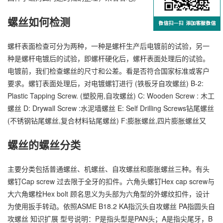
螺丝如何检测
螺杆表面检查可分为两种，一种是螺杆生产后电镀前的试验，另一
种是螺杆电镀后的试验，即螺杆硬化后，螺杆表面处理后的试验。
电镀前，我们检查螺丝的尺寸和公差。看是否符合国家标准或客户
要求。螺钉表面处理后，对电镀螺钉进行 (铁板牙自攻螺丝) B-2:
Plastic Tapping Screw. (塑胶用,自攻螺丝) C: Wooden Screw : 木工
螺丝 D: Drywall Screw :水泥墙螺丝 E: Self Drilling Screws钻尾螺丝
(不锈钢钻尾螺丝,复合材料钻尾螺丝) F:膨胀螺丝,四片膨胀螺丝又
螺丝的螺丝分类
主要分类包括普通螺丝、机螺丝、自攻螺丝和膨胀螺丝三种。有头
螺钉Cap screw 过去限于全牙的扣件。六角头螺钉Hex cap screw与
大六角螺栓Hex bolt 顾名思义为头部为六角型的外螺纹扣件，设计
为使用扳手转动。依照ASME B18.2 KA指沉头自攻螺丝 PA指圆头自
攻螺丝 知识扩展 型号说明：P是指头型是PAN头；A是指尖尾牙，B